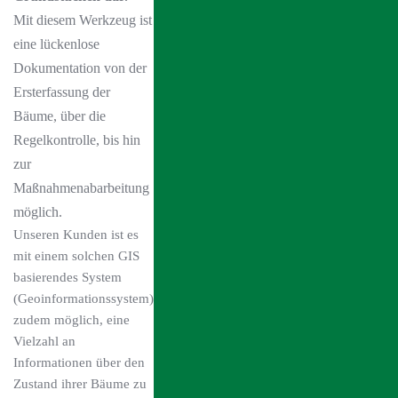
Mit diesem Werkzeug ist
eine lückenlose
Dokumentation von der
Ersterfassung der
Bäume, über die
Regelkontrolle, bis hin
zur
Maßnahmenabarbeitung
möglich.
Unseren Kunden ist es
mit einem solchen GIS
basierendes System
(Geoinformationssystem)
zudem möglich, eine
Vielzahl an
Informationen über den
Zustand ihrer Bäume zu