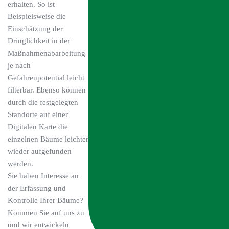
erhalten. So ist
Beispielsweise die
Einschätzung der
Dringlichkeit in der
Maßnahmenabarbeitung
je nach
Gefahrenpotential leicht
filterbar. Ebenso können
durch die festgelegten
Standorte auf einer
Digitalen Karte die
einzelnen Bäume leichter
wieder aufgefunden
werden.
Sie haben Interesse an
der Erfassung und
Kontrolle Ihrer Bäume?
Kommen Sie auf uns zu
und wir entwickeln