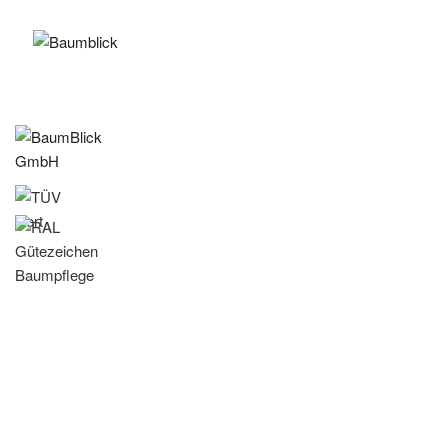
Erstell
digital
Baumka